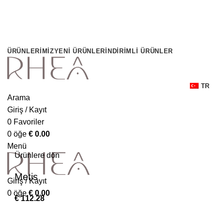
ÜRÜNLERIMIZ
YENI ÜRÜNLER
İNDIRIMLI ÜRÜNLER
TR
Arama
Giriş / Kayıt
0
Favoriler
0
öğe
€
0.00
Büyütmek için tıklayın
Menü
Ürünlere dön
Metis
Giriş / Kayıt
0
öğe
€
0.00
€
112.28