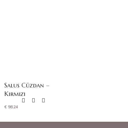
Salus Cüzdan
–
Kırmızı
€
98.24