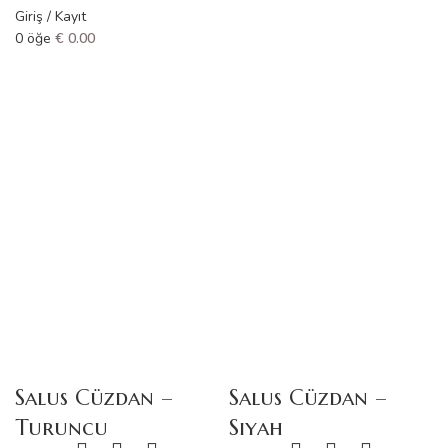
Giriş / Kayıt
0
öğe
€
0.00
Salus Cüzdan
–
Salus Cüzdan
–
Turuncu
Siyah