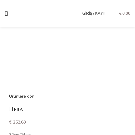
GIRIŞ / KAYIT
€
0.00
Büyütmek için tıklayın
Ürünlere dön
Hera
€
252.63
32cm/24cm